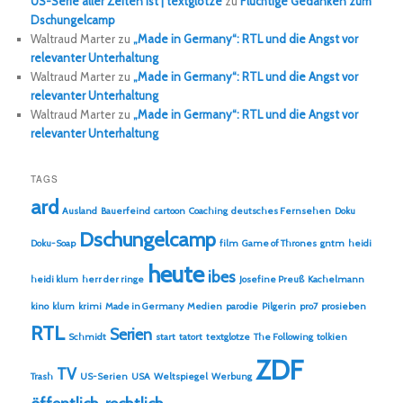
US-Serie aller Zeiten ist | textglotze
zu
Flüchtige Gedanken zum
Dschungelcamp
Waltraud Marter
zu
„Made in Germany“: RTL und die Angst vor
relevanter Unterhaltung
Waltraud Marter
zu
„Made in Germany“: RTL und die Angst vor
relevanter Unterhaltung
Waltraud Marter
zu
„Made in Germany“: RTL und die Angst vor
relevanter Unterhaltung
TAGS
ard
Ausland
Bauerfeind
cartoon
Coaching
deutsches Fernsehen
Doku
Dschungelcamp
Doku-Soap
film
Game of Thrones
gntm
heidi
heute
ibes
heidi klum
herr der ringe
Josefine Preuß
Kachelmann
kino
klum
krimi
Made in Germany
Medien
parodie
Pilgerin
pro7
prosieben
RTL
Serien
Schmidt
start
tatort
textglotze
The Following
tolkien
ZDF
TV
Trash
US-Serien
USA
Weltspiegel
Werbung