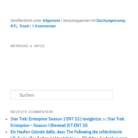
Veröffentlicht unter
Allgemein
|
Verschlagwortet mit
Dschungelcamp
,
RTL
,
Trash
|
1
Kommentar
WERBUNG & INFOS
S
u
c
h
NEUESTE KOMMENTARE
e
Star Trek: Enterprise Season 2 ENT S2 | textglotze
zu
Star Trek:
n
Enterprise – Season 1 (Review) (ST:ENT S1)
Ein Haufen Gründe dafür, dass The Following die schlechteste