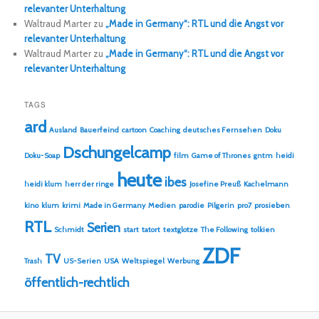
relevanter Unterhaltung
Waltraud Marter
zu
„Made in Germany“: RTL und die Angst vor
relevanter Unterhaltung
Waltraud Marter
zu
„Made in Germany“: RTL und die Angst vor
relevanter Unterhaltung
TAGS
ard
Ausland
Bauerfeind
cartoon
Coaching
deutsches Fernsehen
Doku
Dschungelcamp
Doku-Soap
film
Game of Thrones
gntm
heidi
heute
ibes
heidi klum
herr der ringe
Josefine Preuß
Kachelmann
kino
klum
krimi
Made in Germany
Medien
parodie
Pilgerin
pro7
prosieben
RTL
Serien
Schmidt
start
tatort
textglotze
The Following
tolkien
ZDF
TV
Trash
US-Serien
USA
Weltspiegel
Werbung
öffentlich-rechtlich