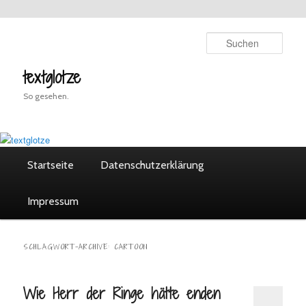
Zum
Zum
Inhalt
sekundären
Such
wechseln
Inhalt
wechseln
textglotze
So gesehen.
Hauptmenü
Startseite
Datenschutzerklärung
Impressum
SCHLAGWORT-ARCHIVE:
CARTOON
Wie Herr der Ringe hätte enden