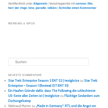
Veröffentlicht unter
Allgemein
|
Verschlagwortet mit
cartoon
,
film
,
herr der ringe
,
kino
,
parodie
,
tolkien
|
Schreibe einen Kommentar
WERBUNG & INFOS
S
u
c
h
NEUESTE KOMMENTARE
e
Star Trek: Enterprise Season 2 ENT S2 | textglotze
zu
Star Trek:
n
Enterprise – Season 1 (Review) (ST:ENT S1)
Ein Haufen Gründe dafür, dass The Following die schlechteste
US-Serie aller Zeiten ist | textglotze
zu
Flüchtige Gedanken zum
Dschungelcamp
Waltraud Marter
zu
„Made in Germany“: RTL und die Angst vor