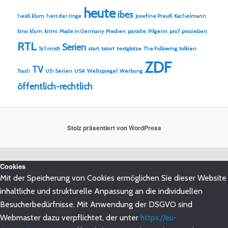
heute
ibes
heidi klum
herr der ringe
Josefine Preuß
Kachelmann
kino
klum
krimi
Made in Germany
Medien
parodie
Pilgerin
pro7
prosieben
RTL
Serien
Schmidt
start
tatort
textglotze
The Following
tolkien
ZDF
TV
Trash
US-Serien
USA
Weltspiegel
Werbung
öffentlich-rechtlich
Stolz präsentiert von WordPress
Cookies
Mit der Speicherung von Cookies ermöglichen Sie dieser Website
inhaltliche und strukturelle Anpassung an die individuellen
Besucherbedürfnisse. Mit Anwendung der DSGVO sind
Webmaster dazu verpflichtet, der unter
https://eu-