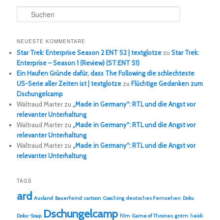
S
u
c
h
NEUESTE KOMMENTARE
e
Star Trek: Enterprise Season 2 ENT S2 | textglotze
zu
Star Trek:
n
Enterprise – Season 1 (Review) (ST:ENT S1)
Ein Haufen Gründe dafür, dass The Following die schlechteste
US-Serie aller Zeiten ist | textglotze
zu
Flüchtige Gedanken zum
Dschungelcamp
Waltraud Marter
zu
„Made in Germany“: RTL und die Angst vor
relevanter Unterhaltung
Waltraud Marter
zu
„Made in Germany“: RTL und die Angst vor
relevanter Unterhaltung
Waltraud Marter
zu
„Made in Germany“: RTL und die Angst vor
relevanter Unterhaltung
TAGS
ard
Ausland
Bauerfeind
cartoon
Coaching
deutsches Fernsehen
Doku
Dschungelcamp
Doku-Soap
film
Game of Thrones
gntm
heidi