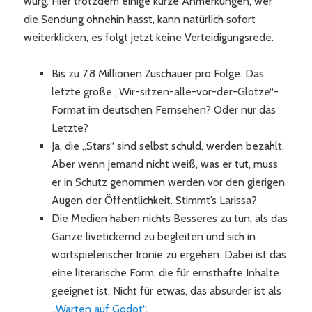
würg. Hier trotzdem einige kurze Anmerkungen, wer
die Sendung ohnehin hasst, kann natürlich sofort
weiterklicken, es folgt jetzt keine Verteidigungsrede.
Bis zu 7,8 Millionen Zuschauer pro Folge. Das
letzte große „Wir-sitzen-alle-vor-der-Glotze“-
Format im deutschen Fernsehen? Oder nur das
Letzte?
Ja, die „Stars“ sind selbst schuld, werden bezahlt.
Aber wenn jemand nicht weiß, was er tut, muss
er in Schutz genommen werden vor den gierigen
Augen der Öffentlichkeit. Stimmt’s Larissa?
Die Medien haben nichts Besseres zu tun, als das
Ganze livetickernd zu begleiten und sich in
wortspielerischer Ironie zu ergehen. Dabei ist das
eine literarische Form, die für ernsthafte Inhalte
geeignet ist. Nicht für etwas, das absurder ist als
„Warten auf Godot“
.