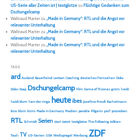
US-Serie aller Zeiten ist | textglotze
zu
Flüchtige Gedanken zum
Dschungelcamp
Waltraud Marter
zu
„Made in Germany“: RTL und die Angst vor
relevanter Unterhaltung
Waltraud Marter
zu
„Made in Germany“: RTL und die Angst vor
relevanter Unterhaltung
Waltraud Marter
zu
„Made in Germany“: RTL und die Angst vor
relevanter Unterhaltung
TAGS
ard
Ausland
Bauerfeind
cartoon
Coaching
deutsches Fernsehen
Doku
Dschungelcamp
Doku-Soap
film
Game of Thrones
gntm
heidi
heute
ibes
heidi klum
herr der ringe
Josefine Preuß
Kachelmann
kino
klum
krimi
Made in Germany
Medien
parodie
Pilgerin
pro7
prosieben
RTL
Serien
Schmidt
start
tatort
textglotze
The Following
tolkien
ZDF
TV
Trash
US-Serien
USA
Weltspiegel
Werbung