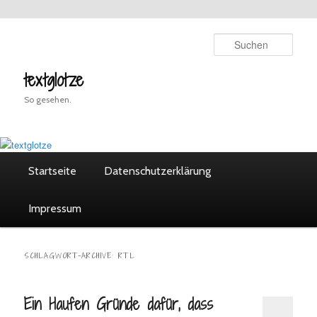
Zum
Zum
Inhalt
sekundären
Such
wechseln
Inhalt
wechseln
textglotze
So gesehen.
Hauptmenü
Startseite
Datenschutzerklärung
Impressum
SCHLAGWORT-ARCHIVE:
RTL
Ein Haufen Gründe dafür, dass