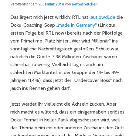
Veröffentlicht am
9. Januar 2014
von
nettesfrettchen
Das ärgert mich jetzt wirklich: RTL hat
laut dwdl.de
die
Doku-Coaching-Soap
„Made in Germany“
(Link zur
ersten Folge bei RTL now) bereits nach der Pilotfolge
vom Primetime-Platz hinter „Wer wird Millionär“ ins
sonntägliche Nachmittagsloch gestoßen. Schuld war
natürlich die Quote. 3,38 Millionen Zuschauer waren
scheinbar zu wenig. Vielleicht lag es auch am
schlechten Marktanteil in der Gruppe der 14- bis 49-
Jährigen 11,4%), dass jetzt der „Undercover Boss“ nach
Jauch ins Rennen gehen darf.
Jetzt werdet Ihr vielleicht die Achseln zucken. Aber
mich macht es wütend, dass ein einigermaßen seriöses
Doku-Format in heller Panik abgeschossen wird, weil
das Thema beim ein oder anderen Zuschauer den Griff
zur Fernbedienung auslöst. In „Made in Germany“ geht