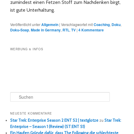
zumindest einen Fetzen Stoff zum Nachdenken birgt,
ist gute Unterhaltung.
Veröffentlicht unter
Allgemein
|
Verschlagwortet mit
Coaching
,
Doku
,
Doku-Soap
,
Made in Germany
,
RTL
,
TV
|
4
Kommentare
WERBUNG & INFOS
S
u
c
h
NEUESTE KOMMENTARE
e
Star Trek: Enterprise Season 2 ENT S2 | textglotze
zu
Star Trek:
n
Enterprise – Season 1 (Review) (ST:ENT S1)
Ein Haufen Gründe dafür, dass The Following die schlechteste