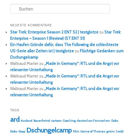
S
u
c
h
NEUESTE KOMMENTARE
e
Star Trek: Enterprise Season 2 ENT S2 | textglotze
zu
Star Trek:
n
Enterprise – Season 1 (Review) (ST:ENT S1)
Ein Haufen Gründe dafür, dass The Following die schlechteste
US-Serie aller Zeiten ist | textglotze
zu
Flüchtige Gedanken zum
Dschungelcamp
Waltraud Marter
zu
„Made in Germany“: RTL und die Angst vor
relevanter Unterhaltung
Waltraud Marter
zu
„Made in Germany“: RTL und die Angst vor
relevanter Unterhaltung
Waltraud Marter
zu
„Made in Germany“: RTL und die Angst vor
relevanter Unterhaltung
TAGS
ard
Ausland
Bauerfeind
cartoon
Coaching
deutsches Fernsehen
Doku
Dschungelcamp
Doku-Soap
film
Game of Thrones
gntm
heidi