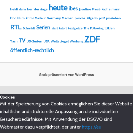
heute
ibes
heidi klum
herr der ringe
Josefine Preuß
Kachelmann
kino
klum
krimi
Made in Germany
Medien
parodie
Pilgerin
pro7
prosieben
RTL
Serien
Schmidt
start
tatort
textglotze
The Following
tolkien
ZDF
TV
Trash
US-Serien
USA
Weltspiegel
Werbung
öffentlich-rechtlich
Stolz präsentiert von WordPress
Cookies
Mit der Speicherung von Cookies ermöglichen Sie dieser Website
inhaltliche und strukturelle Anpassung an die individuellen
Besucherbedürfnisse. Mit Anwendung der DSGVO sind
Webmaster dazu verpflichtet, der unter
https://eu-