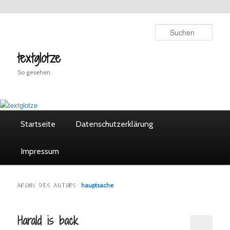
Zum
Zum
Inhalt
sekundären
Such
wechseln
Inhalt
wechseln
textglotze
So gesehen.
Hauptmenü
Startseite
Datenschutzerklärung
Impressum
hauptsache
ARCHIV DES AUTORS:
Harald is back