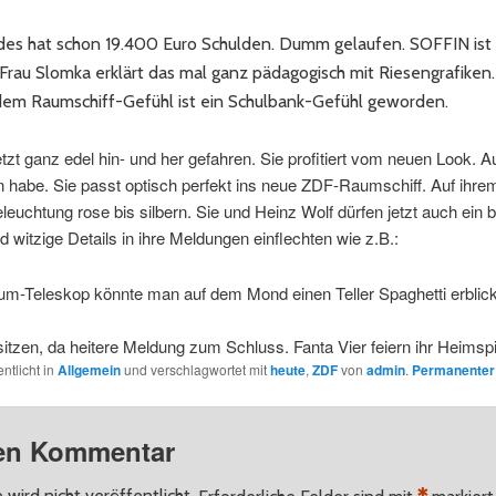
des hat schon 19.400 Euro Schulden. Dumm gelaufen. SOFFIN ist 
rau Slomka erklärt das mal ganz pädagogisch mit Riesengrafiken.
 dem Raumschiff-Gefühl ist ein Schulbank-Gefühl geworden.
etzt ganz edel hin- und her gefahren. Sie profitiert vom neuen Look.
n habe. Sie passt optisch perfekt ins neue ZDF-Raumschiff. Auf ihre
leuchtung rose bis silbern. Sie und Heinz Wolf dürfen jetzt auch ein
witzige Details in ihre Meldungen einflechten wie z.B.:
um-Teleskop könnte man auf dem Mond einen Teller Spaghetti erbl
sitzen, da heitere Meldung zum Schluss. Fanta Vier feiern ihr Heimspie
ntlicht in
Allgemein
und verschlagwortet mit
heute
,
ZDF
von
admin
.
Permanenter 
nen Kommentar