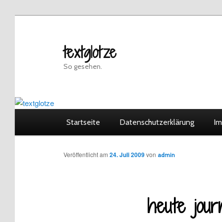
Zum
Inhalt
wechseln
textglotze
So gesehen.
Hauptmenü
Startseite
Datenschutzerklärung
Im
Veröffentlicht am
24. Juli 2009
von
admin
heute jour