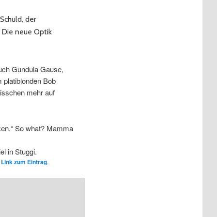
Schuld, der
 Die neue Optik
 Auch Gundula Gause,
m platiblonden Bob
 bisschen mehr auf
icken.“ So what? Mamma
l in Stuggi.
Link zum Eintrag
.